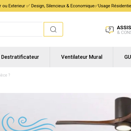
ur ou Exterieur ✅ Design, Silencieux & Economique✅Usage Résidentiel,
ASSI
& CON
Destratificateur
Ventilateur Mural
GU
ièce ?