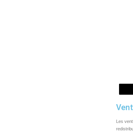
Vent
Les venti
redistri