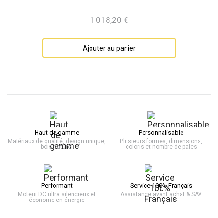
1 018,20 €
Prix
Ajouter au panier
Haut de gamme
Personnalisable
Matériaux de qualité, design unique,
Plusieurs formes, dimensions,
bois naturel
coloris et nombre de pales
Performant
Service 100% Français
Moteur DC ultra silencieux et
Assistance avant achat & SAV
économe en énergie