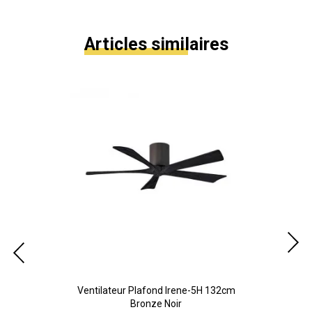
Articles similaires
iton
Ventilateur Plafond Irene-5H 132cm
Ve
Bronze Noir