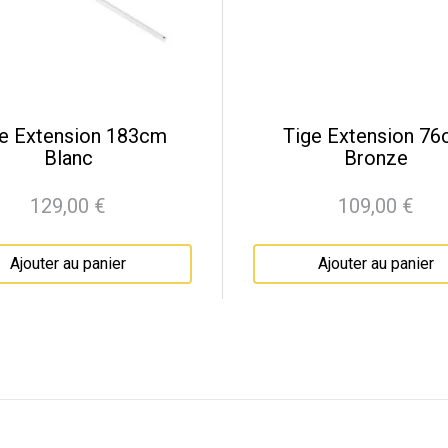
e Extension 183cm
Tige Extension 7
Blanc
Bronze
129,00 €
109,00 €
Prix
Prix
Ajouter au panier
Ajouter au panier