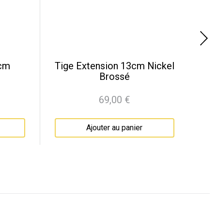
6cm
Tige Extension 13cm Nickel
Brossé
69,00 €
Prix
Ajouter au panier