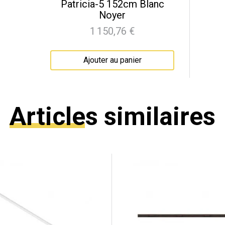
Patricia-5 152cm Blanc
Noyer
1 150,76 €
Prix
Ajouter au panier
Articles similaires