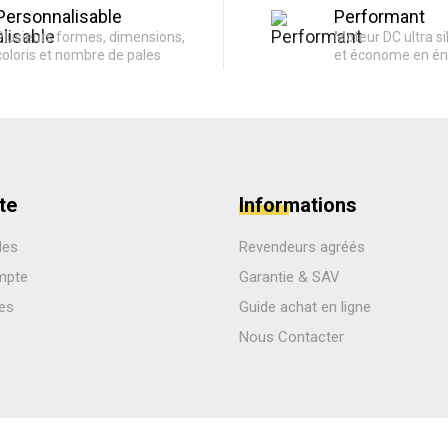
Personnalisable
Performant
Plusieurs formes, dimensions,
Moteur DC ultra si
coloris et nombre de pales
et économe en én
te
Informations
des
Revendeurs agréés
mpte
Garantie & SAV
les
Guide achat en ligne
Nous Contacter