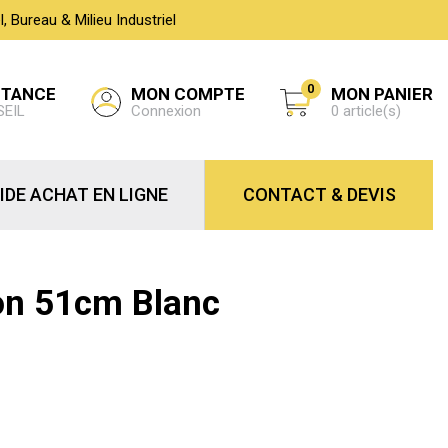
 Bureau & Milieu Industriel
0
MON COMPTE
STANCE
MON PANIER
Connexion
SEIL
0 article(s)
IDE ACHAT EN LIGNE
CONTACT & DEVIS
on 51cm Blanc