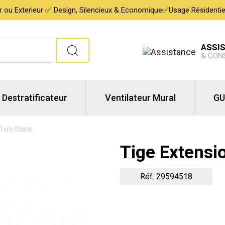
ur ou Exterieur ✅ Design, Silencieux & Economique✅Usage Résidentiel,
ASSI
& CON
Destratificateur
Ventilateur Mural
GU
51cm Blanc
Tige Extensi
Réf. 29594518