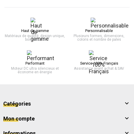
Haut de gamme
Personnalisable
Matériaux de qualité, design unique,
Plusieurs formes, dimensions,
bois naturel
coloris et nombre de pales
Performant
Service 100% Français
Moteur DC ultra silencieux et
Assistance avant achat & SAV
économe en énergie

Catégories

Mon compte

Informations