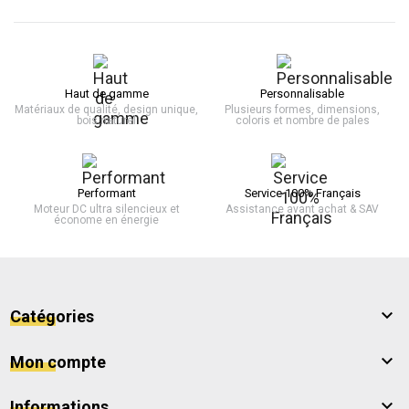
Haut de gamme
Personnalisable
Matériaux de qualité, design unique,
Plusieurs formes, dimensions,
bois naturel
coloris et nombre de pales
Performant
Service 100% Français
Moteur DC ultra silencieux et
Assistance avant achat & SAV
économe en énergie

Catégories

Mon compte

Informations