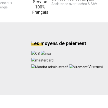
lencieux
Assistance avant achat & SAV
ergie
Les moyens de paiement
Virement