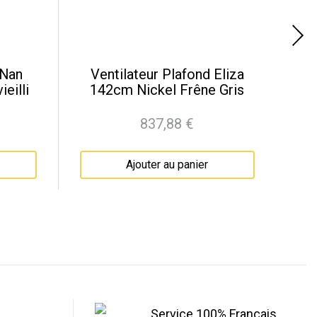
 Nan
Ventilateur Plafond Eliza
Ve
eilli
142cm Nickel Frêne Gris
837,88 €
Prix
Ajouter au panier
Service 100% Français