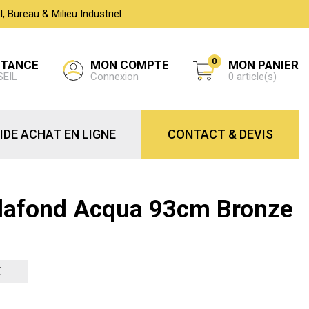
 Bureau & Milieu Industriel
0
MON COMPTE
STANCE
MON PANIER
Connexion
SEIL
0 article(s)
IDE ACHAT EN LIGNE
CONTACT & DEVIS
Plafond Acqua 93cm Bronze
K