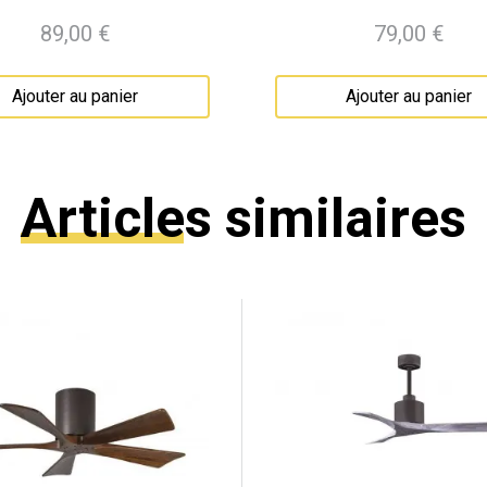
89,00 €
79,00 €
Prix
Prix
Ajouter au panier
Ajouter au panier
Articles similaires