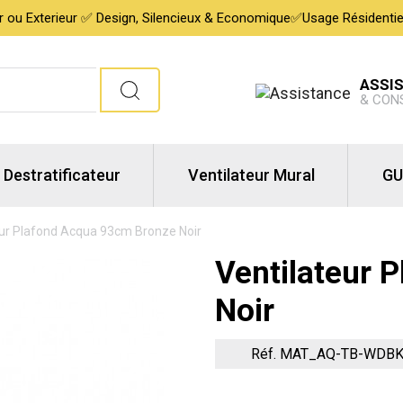
ur ou Exterieur ✅ Design, Silencieux & Economique✅Usage Résidentiel,
ASSI
& CON
Destratificateur
Ventilateur Mural
GU
eur Plafond Acqua 93cm Bronze Noir
Ventilateur 
Noir
Réf. MAT_AQ-TB-WDB