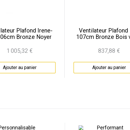
lateur Plafond Irene-
Ventilateur Plafond
106cm Bronze Noyer
107cm Bronze Bois vi
1 005,32 €
837,88 €
Prix
Prix
Ajouter au panier
Ajouter au panier
Personnalisable
Performant