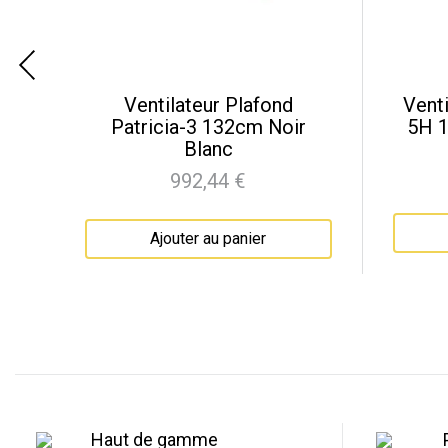
n
Ventilateur Plafond
Venti
Patricia-3 132cm Noir
5H 
Blanc
992,44 €
Prix
Ajouter au panier
Haut de gamme