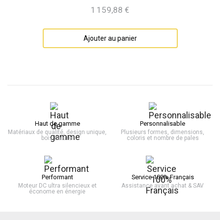
1 159,88 €
Prix
Ajouter au panier
Haut de gamme
Personnalisable
Matériaux de qualité, design unique,
Plusieurs formes, dimensions,
bois naturel
coloris et nombre de pales
Performant
Service 100% Français
Moteur DC ultra silencieux et
Assistance avant achat & SAV
économe en énergie