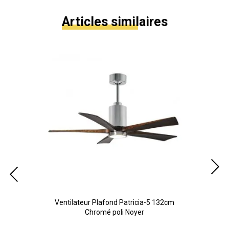
Articles similaires
cm
Ventilateur Plafond Patricia-5 132cm
V
Chromé poli Noyer