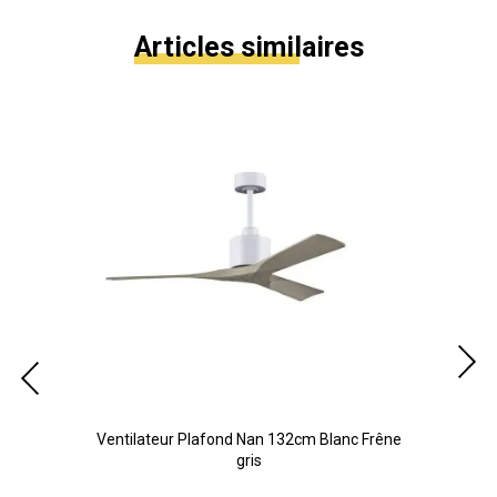
Articles similaires
Noir
Ventilateur Plafond Nan 132cm Blanc Frêne
Ven
gris