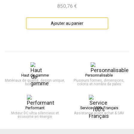
850,76 €
Prix
Ajouter au panier
Haut de gamme
Personnalisable
Matériaux de qualité, design unique,
Plusieurs formes, dimensions,
bois naturel
coloris et nombre de pales
Performant
Service 100% Français
Moteur DC ultra silencieux et
Assistance avant achat & SAV
économe en énergie