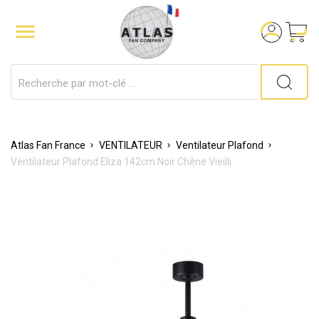

Atlas Fan France
VENTILATEUR
Ventilateur Plafond
Ventilateur Plafond Eliza 142cm Noir Chêne Vieilli