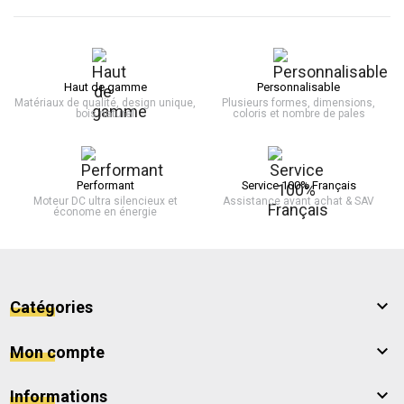
Haut de gamme
Personnalisable
Matériaux de qualité, design unique,
Plusieurs formes, dimensions,
bois naturel
coloris et nombre de pales
Performant
Service 100% Français
Moteur DC ultra silencieux et
Assistance avant achat & SAV
économe en énergie

Catégories

Mon compte

Informations