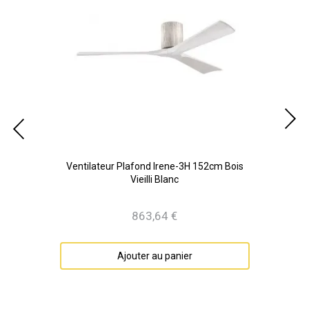
Noir
Ventilateur Plafond Irene-3H 152cm Bois
Ven
Vieilli Blanc
863,64 €
Prix
Ajouter au panier