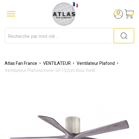

Atlas Fan France
VENTILATEUR
Ventilateur Plafond
Ventilateur Plafond Irene-5H 152cm Bois Vieilli