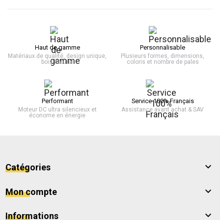
Haut de gamme
Personnalisable
Matériaux de qualité, design unique,
Plusieurs formes, dimensions,
bois naturel
coloris et nombre de pales
Performant
Service 100% Français
Moteur DC ultra silencieux et
Assistance avant achat & SAV
économe en énergie

Catégories

Mon compte

Informations