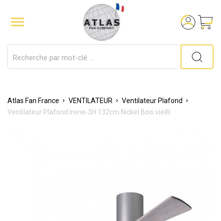

Atlas Fan France
VENTILATEUR
Ventilateur Plafond
Ventilateur Plafond Irene-3H 132cm Nickel Bois vieilli