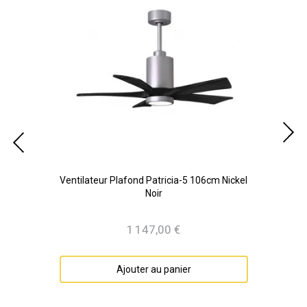
cm
Ventilateur Plafond Patricia-5 106cm Nickel
Ven
Noir
1 147,00 €
Prix
Ajouter au panier