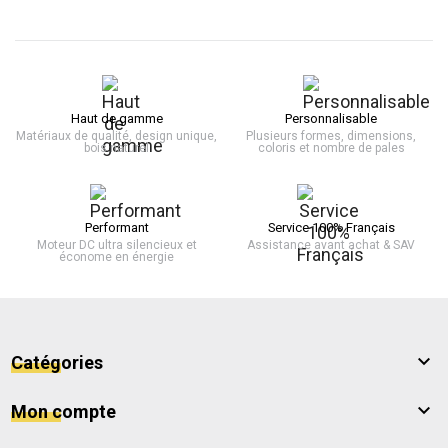
Haut de gamme
Personnalisable
Matériaux de qualité, design unique,
Plusieurs formes, dimensions,
bois naturel
coloris et nombre de pales
Performant
Service 100% Français
Moteur DC ultra silencieux et
Assistance avant achat & SAV
économe en énergie

Catégories

Mon compte