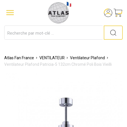

Atlas Fan France
VENTILATEUR
Ventilateur Plafond
Ventilateur Plafond Patricia-5 132cm Chromé Poli Bois Vieilli