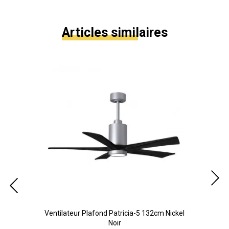
Articles similaires
cm
Ventilateur Plafond Patricia-5 132cm Nickel
V
Noir