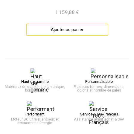
1 159,88 €
Prix
Ajouter au panier
Haut de gamme
Personnalisable
Matériaux de qualité, design unique,
Plusieurs formes, dimensions,
bois naturel
coloris et nombre de pales
Performant
Service 100% Français
Moteur DC ultra silencieux et
Assistance avant achat & SAV
économe en énergie