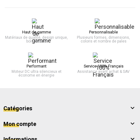
Haut de gamme
Personnalisable
Matériaux de qualité, design unique,
Plusieurs formes, dimensions,
bois naturel
coloris et nombre de pales
Performant
Service 100% Français
Moteur DC ultra silencieux et
Assistance avant achat & SAV
économe en énergie

Catégories

Mon compte

Informations