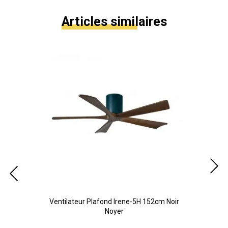
Articles similaires
ze
Ventilateur Plafond Irene-5H 152cm Noir
Ve
Noyer