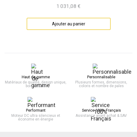
1 031,08 €
Prix
Ajouter au panier
Haut de gamme
Personnalisable
Matériaux de qualité, design unique,
Plusieurs formes, dimensions,
bois naturel
coloris et nombre de pales
Performant
Service 100% Français
Moteur DC ultra silencieux et
Assistance avant achat & SAV
économe en énergie