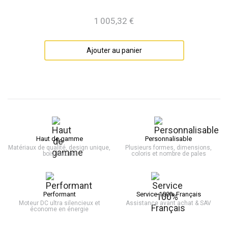
1 005,32 €
Prix
Ajouter au panier
Haut de gamme
Personnalisable
Matériaux de qualité, design unique,
Plusieurs formes, dimensions,
bois naturel
coloris et nombre de pales
Performant
Service 100% Français
Moteur DC ultra silencieux et
Assistance avant achat & SAV
économe en énergie