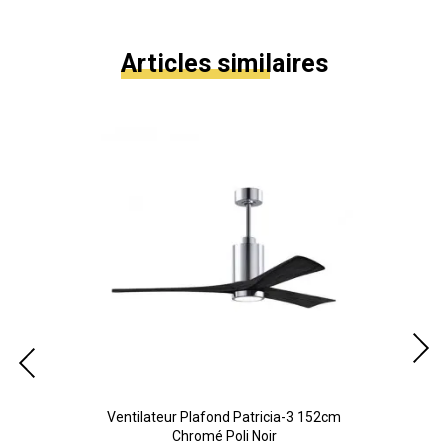
Articles similaires
cm
Ventilateur Plafond Patricia-3 152cm
V
Chromé Poli Noir