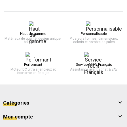
Haut de gamme
Personnalisable
Matériaux de qualité, design unique,
Plusieurs formes, dimensions,
bois naturel
coloris et nombre de pales
Performant
Service 100% Français
Moteur DC ultra silencieux et
Assistance avant achat & SAV
économe en énergie

Catégories

Mon compte