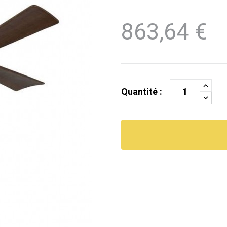
863,64 €
Quantité :