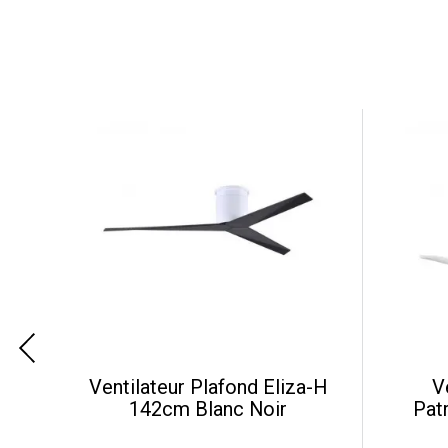
e-
Ventilateur Plafond Eliza-H
V
r
142cm Blanc Noir
Pat