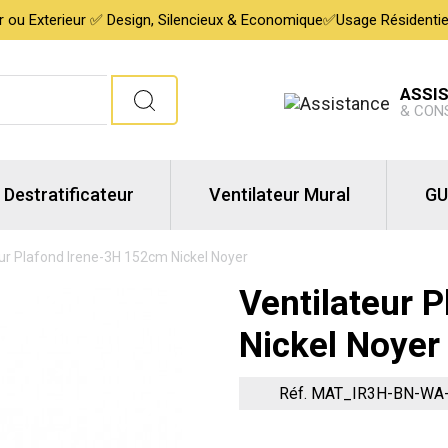
ur ou Exterieur ✅ Design, Silencieux & Economique✅Usage Résidentiel,
ASSI
& CON
Destratificateur
Ventilateur Mural
GU
ur Plafond Irene-3H 152cm Nickel Noyer
Ventilateur 
Nickel Noyer
Réf. MAT_IR3H-BN-WA