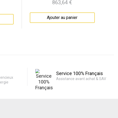
863,64 €
Prix
Ajouter au panier
Service 100% Français
lencieux
Assistance avant achat & SAV
ergie