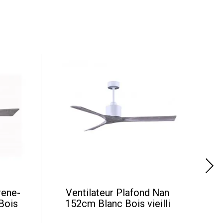
rene-
Ventilateur Plafond Nan
Bois
152cm Blanc Bois vieilli
P