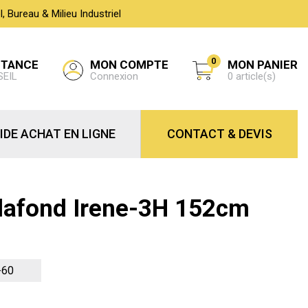
 Bureau & Milieu Industriel
0
MON COMPTE
STANCE
MON PANIER
Connexion
SEIL
0 article(s)
IDE ACHAT EN LIGNE
CONTACT & DEVIS
Plafond Irene-3H 152cm
-60