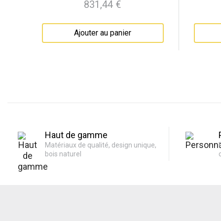
831,44 €
Prix
Ajouter au panier
Haut de gamme
Matériaux de qualité, design unique,
bois naturel