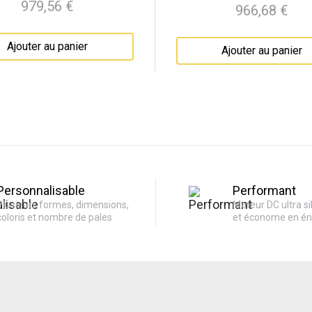
979,56 €
966,68 €
Prix
Prix
Ajouter au panier
Ajouter au panier
Personnalisable
Performant
Plusieurs formes, dimensions,
Moteur DC ultra si
coloris et nombre de pales
et économe en én