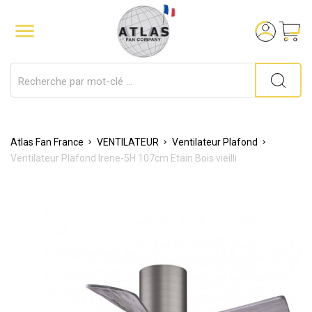

Atlas Fan France
VENTILATEUR
Ventilateur Plafond
Ventilateur Plafond Irene-5H 107cm Etain Bois vieilli