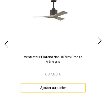
onze
Ventilateur Plafond Nan 107cm Bronze
V
Frêne gris
837,88 €
Prix
Ajouter au panier