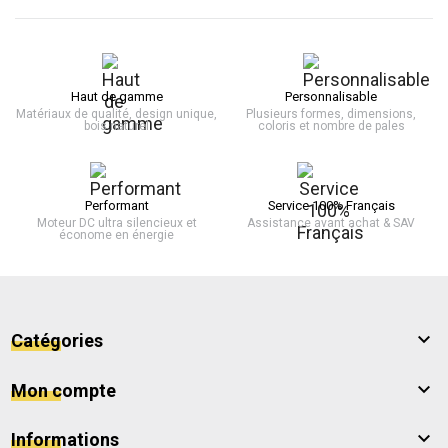
Haut de gamme
Personnalisable
Matériaux de qualité, design unique,
Plusieurs formes, dimensions,
bois naturel
coloris et nombre de pales
Performant
Service 100% Français
Moteur DC ultra silencieux et
Assistance avant achat & SAV
économe en énergie

Catégories

Mon compte

Informations