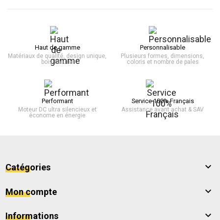
Haut de gamme
Personnalisable
Matériaux de qualité, design unique,
Plusieurs formes, dimensions,
bois naturel
coloris et nombre de pales
Performant
Service 100% Français
Moteur DC ultra silencieux et
Assistance avant achat & SAV
économe en énergie

Catégories

Mon compte

Informations