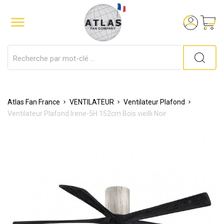

Atlas Fan France
VENTILATEUR
Ventilateur Plafond
Ventilateur Plafond Irene-5H 152cm Bois vieilli Noir