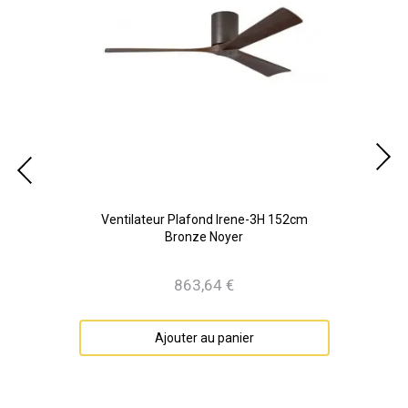
ton
Ventilateur Plafond Irene-3H 152cm
V
Bronze Noyer
863,64 €
Prix
Ajouter au panier