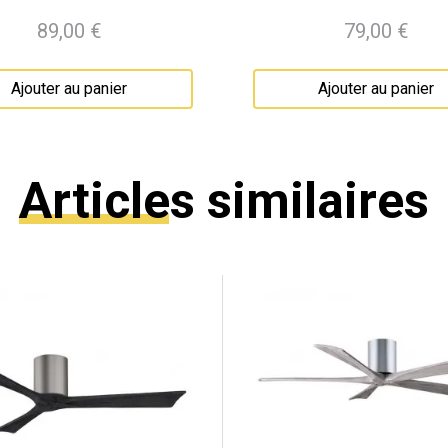
89,00 €
79,00 €
Prix
Prix
Ajouter au panier
Ajouter au panier
Articles similaires