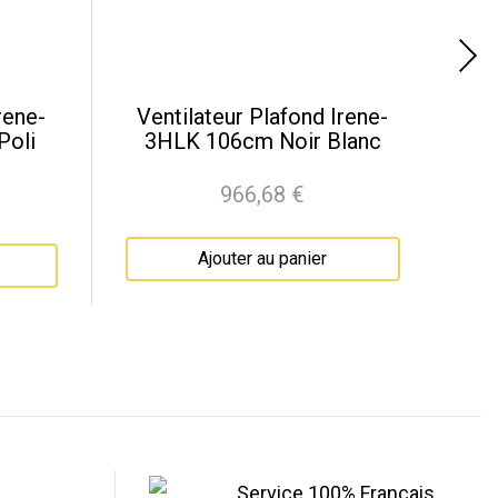
rene-
Ventilateur Plafond Irene-
Poli
3HLK 106cm Noir Blanc
966,68 €
Prix
Ajouter au panier
Service 100% Français