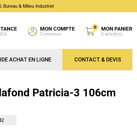
 Bureau & Milieu Industriel
0
MON COMPTE
STANCE
MON PANIER
Connexion
SEIL
0 article(s)
IDE ACHAT EN LIGNE
CONTACT & DEVIS
Plafond Patricia-3 106cm
42