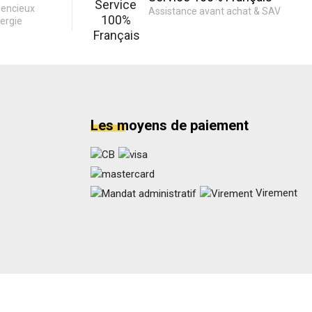
lencieux
Assistance avant achat & SAV
ergie
Les moyens de paiement
Virement