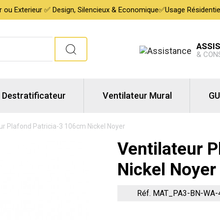
ur ou Exterieur ✅ Design, Silencieux & Economique✅Usage Résidentiel,
ASSI
& CON
Destratificateur
Ventilateur Mural
GU
ur Plafond Patricia-3 106cm Nickel Noyer
Ventilateur 
Nickel Noyer
Réf. MAT_PA3-BN-WA-