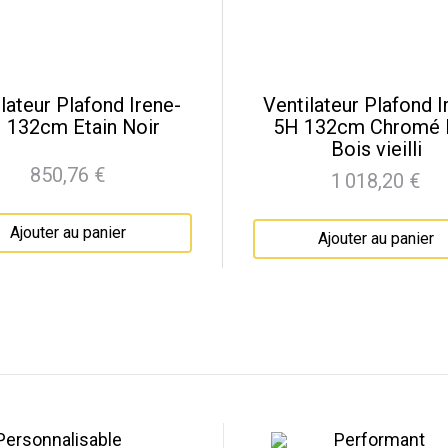
lateur Plafond Irene-
Ventilateur Plafond I
 132cm Etain Noir
5H 132cm Chromé 
Bois vieilli
850,76 €
1 018,20 €
Prix
Prix
Ajouter au panier
Ajouter au panier
Personnalisable
Performant