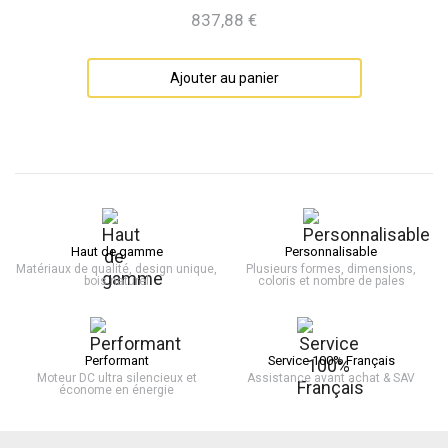
837,88 €
Prix
Ajouter au panier
Haut de gamme
Personnalisable
Matériaux de qualité, design unique,
Plusieurs formes, dimensions,
bois naturel
coloris et nombre de pales
Performant
Service 100% Français
Moteur DC ultra silencieux et
Assistance avant achat & SAV
économe en énergie