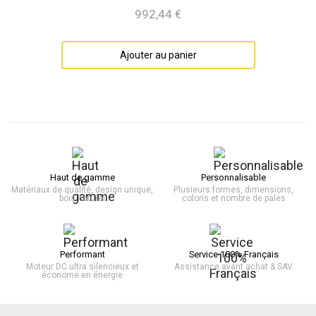
992,44 €
Prix
Ajouter au panier
Haut de gamme
Personnalisable
Matériaux de qualité, design unique,
Plusieurs formes, dimensions,
bois naturel
coloris et nombre de pales
Performant
Service 100% Français
Moteur DC ultra silencieux et
Assistance avant achat & SAV
économe en énergie