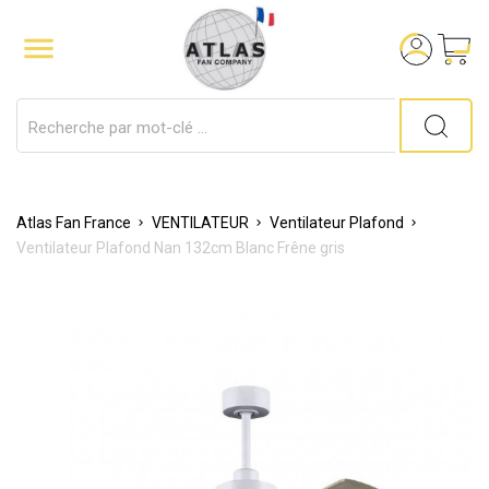

Atlas Fan France
VENTILATEUR
Ventilateur Plafond
Ventilateur Plafond Nan 132cm Blanc Frêne gris