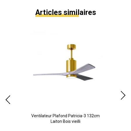
Articles similaires
cm
Ventilateur Plafond Patricia-3 132cm
V
Laiton Bois vieilli