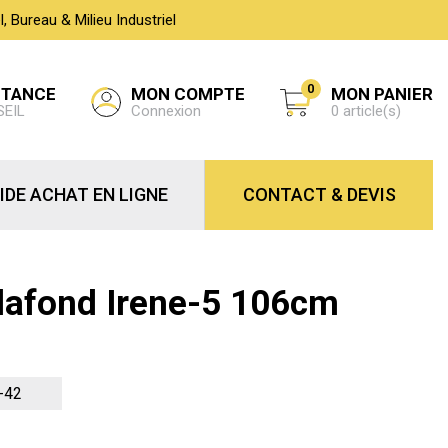
 Bureau & Milieu Industriel
0
MON COMPTE
STANCE
MON PANIER
Connexion
SEIL
0 article(s)
IDE ACHAT EN LIGNE
CONTACT & DEVIS
Plafond Irene-5 106cm
-42