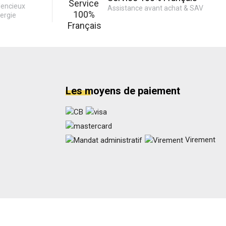
lencieux
Assistance avant achat & SAV
ergie
Les moyens de paiement
Virement