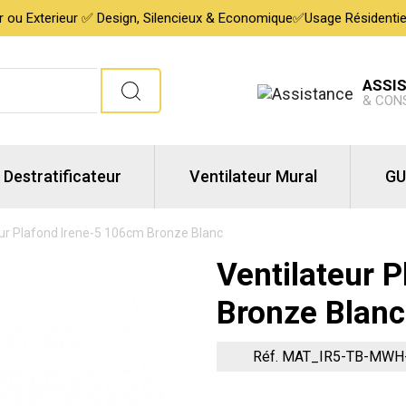
ur ou Exterieur ✅ Design, Silencieux & Economique✅Usage Résidentiel,
ASSI
& CON
Destratificateur
Ventilateur Mural
GU
eur Plafond Irene-5 106cm Bronze Blanc
Ventilateur 
Bronze Blanc
Réf. MAT_IR5-TB-MWH