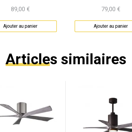
89,00 €
79,00 €
Prix
Prix
Ajouter au panier
Ajouter au panier
Articles similaires