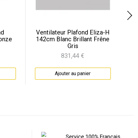
nd
Ventilateur Plafond Eliza-H
ronze
142cm Blanc Brillant Frêne
P
Gris
831,44 €
Prix
Ajouter au panier
Service 100% Français