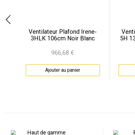
Ventilateur Plafond Irene-
Venti
c
3HLK 106cm Noir Blanc
5H 13
966,68 €
Prix
Ajouter au panier
Haut de gamme