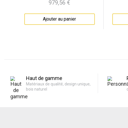
979,56 €
Prix
Ajouter au panier
Haut de gamme
Matériaux de qualité, design unique,
bois naturel