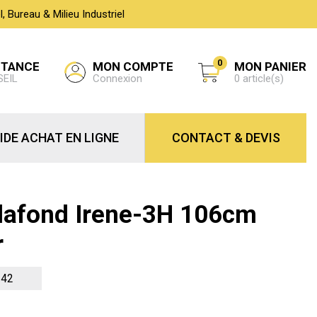
 Bureau & Milieu Industriel
0
MON COMPTE
STANCE
MON PANIER
Connexion
SEIL
0 article(s)
IDE ACHAT EN LIGNE
CONTACT & DEVIS
Plafond Irene-3H 106cm
r
-42