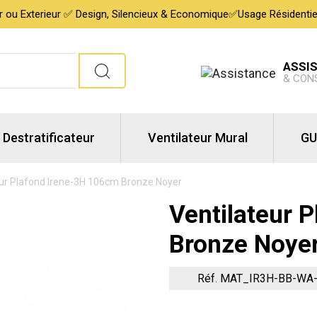
ur ou Exterieur ✅ Design, Silencieux & Economique✅Usage Résidentiel,
ASSI
& CON
Destratificateur
Ventilateur Mural
GU
eur Plafond Irene-3H 106cm Bronze Noyer
Ventilateur 
Bronze Noye
Réf. MAT_IR3H-BB-WA