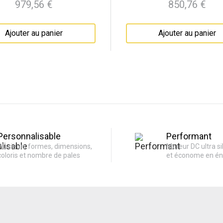
979,56 €
850,76 €
Prix
Prix
Ajouter au panier
Ajouter au panier
Personnalisable
Performant
Plusieurs formes, dimensions,
Moteur DC ultra si
coloris et nombre de pales
et économe en én