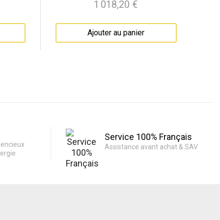
1 018,20 €
Prix
Ajouter au panier
Service 100% Français
lencieux
Assistance avant achat & SAV
ergie