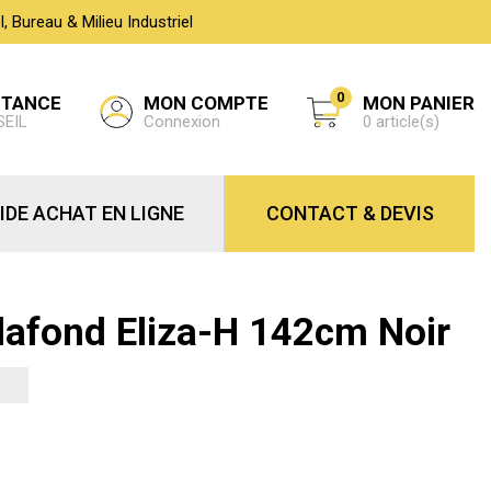
 Bureau & Milieu Industriel
0
MON COMPTE
STANCE
MON PANIER
Connexion
SEIL
0 article(s)
IDE ACHAT EN LIGNE
CONTACT & DEVIS
Plafond Eliza-H 142cm Noir