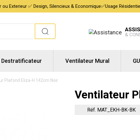
ur ou Exterieur ✅ Design, Silencieux & Economique✅Usage Résidentiel,
ASSI
& CON
Destratificateur
Ventilateur Mural
GU
ur Plafond Eliza-H 142cm Noir
Ventilateur 
Réf. MAT_EKH-BK-BK