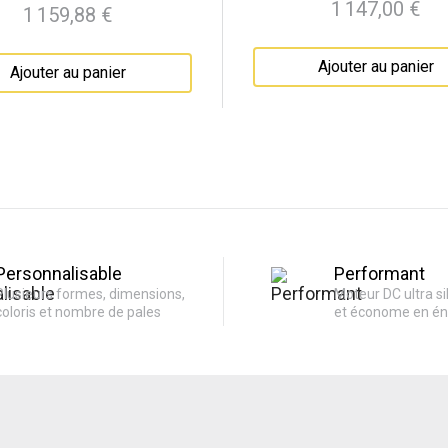
1 147,00 €
1 159,88 €
Prix
Prix
Ajouter au panier
Ajouter au panier
Personnalisable
Performant
Plusieurs formes, dimensions,
Moteur DC ultra si
coloris et nombre de pales
et économe en én