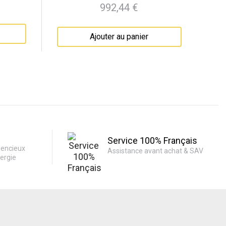
992,44 €
Prix
Ajouter au panier
Service 100% Français
lencieux
Assistance avant achat & SAV
ergie