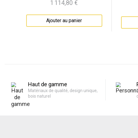
1 114,80 €
Prix
Ajouter au panier
Haut de gamme
Matériaux de qualité, design unique,
bois naturel