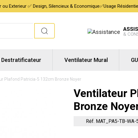
ur ou Exterieur ✅ Design, Silencieux & Economique✅Usage Résidentiel,
ASSI
& CON
Destratificateur
Ventilateur Mural
GU
eur Plafond Patricia-5 132cm Bronze Noyer
Ventilateur 
Bronze Noye
Réf. MAT_PA5-TB-WA-