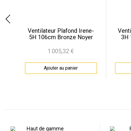
 XL
Ventilateur Plafond Irene-
Venti
li
5H 106cm Bronze Noyer
3H 
1 005,32 €
Prix
Ajouter au panier
Haut de gamme