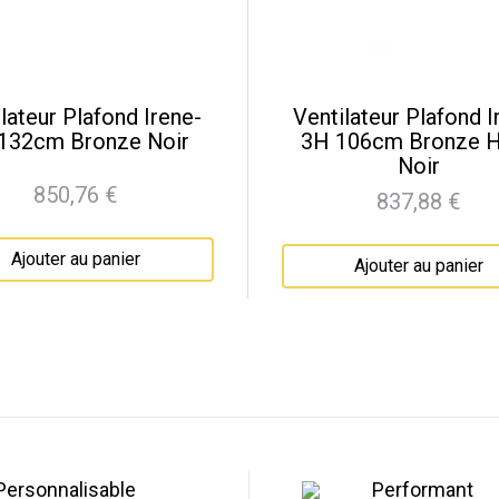
lateur Plafond Irene-
Ventilateur Plafond I
132cm Bronze Noir
3H 106cm Bronze H
Noir
850,76 €
837,88 €
Prix
Prix
Ajouter au panier
Ajouter au panier
Personnalisable
Performant