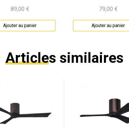
89,00 €
79,00 €
Prix
Prix
Ajouter au panier
Ajouter au panier
Articles similaires