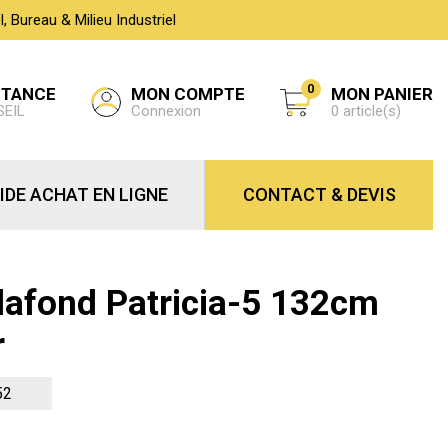
 Bureau & Milieu Industriel
0
MON COMPTE
STANCE
MON PANIER
Connexion
SEIL
0 article(s)
IDE ACHAT EN LIGNE
CONTACT & DEVIS
Plafond Patricia-5 132cm
r
52