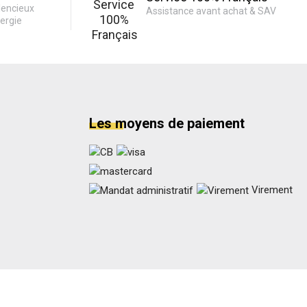
lencieux
Assistance avant achat & SAV
ergie
Les moyens de paiement
Virement