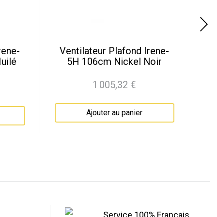
rene-
Ventilateur Plafond Irene-
Ve
uilé
5H 106cm Nickel Noir
3
1 005,32 €
Prix
Ajouter au panier
Service 100% Français