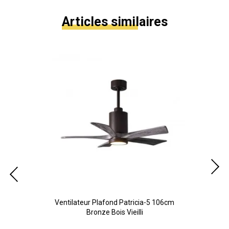
Articles similaires
Noir
Ventilateur Plafond Patricia-5 106cm
Ven
Bronze Bois Vieilli