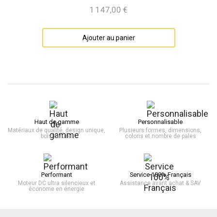
1 147,00 €
Prix
Ajouter au panier
Haut de gamme
Personnalisable
Matériaux de qualité, design unique,
Plusieurs formes, dimensions,
bois naturel
coloris et nombre de pales
Performant
Service 100% Français
Moteur DC ultra silencieux et
Assistance avant achat & SAV
économe en énergie