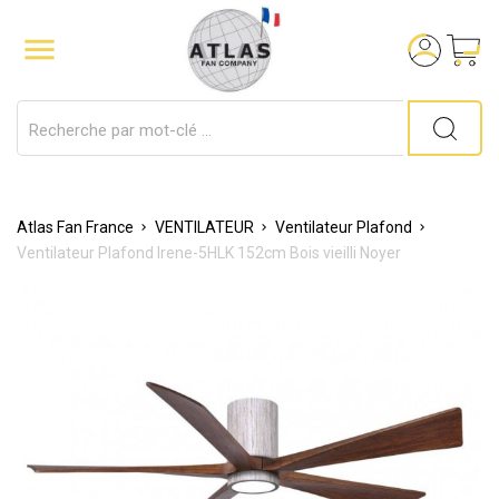

Atlas Fan France
VENTILATEUR
Ventilateur Plafond
Ventilateur Plafond Irene-5HLK 152cm Bois vieilli Noyer