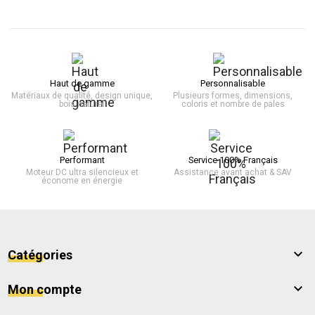
Haut de gamme
Personnalisable
Matériaux de qualité, design unique,
Plusieurs formes, dimensions,
bois naturel
coloris et nombre de pales
Performant
Service 100% Français
Moteur DC ultra silencieux et
Assistance avant achat & SAV
économe en énergie

Catégories

Mon compte