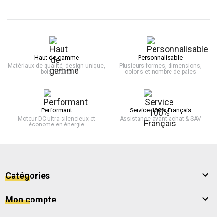
Haut de gamme
Personnalisable
Matériaux de qualité, design unique,
Plusieurs formes, dimensions,
bois naturel
coloris et nombre de pales
Performant
Service 100% Français
Moteur DC ultra silencieux et
Assistance avant achat & SAV
économe en énergie

Catégories

Mon compte