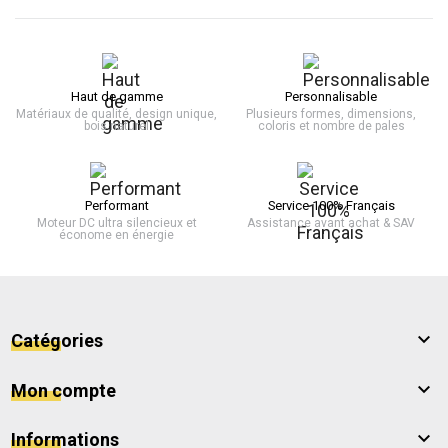
Haut de gamme
Personnalisable
Matériaux de qualité, design unique,
Plusieurs formes, dimensions,
bois naturel
coloris et nombre de pales
Performant
Service 100% Français
Moteur DC ultra silencieux et
Assistance avant achat & SAV
économe en énergie

Catégories

Mon compte

Informations