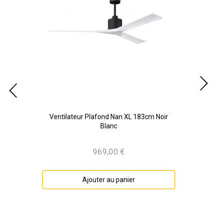
cm
Ventilateur Plafond Nan XL 183cm Noir
Ven
Blanc
969,00 €
Prix
Ajouter au panier