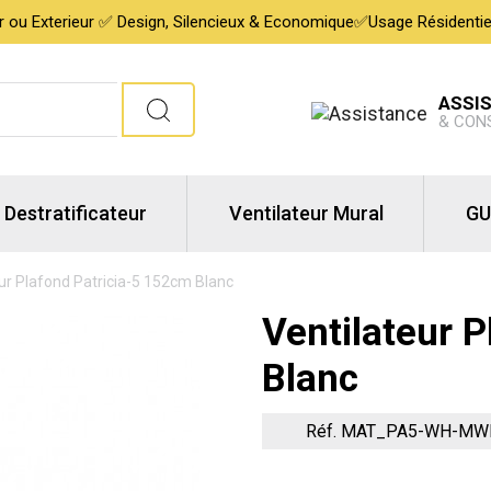
ur ou Exterieur ✅ Design, Silencieux & Economique✅Usage Résidentiel,
ASSI
& CON
Destratificateur
Ventilateur Mural
GU
ur Plafond Patricia-5 152cm Blanc
Ventilateur 
Blanc
Réf. MAT_PA5-WH-MW