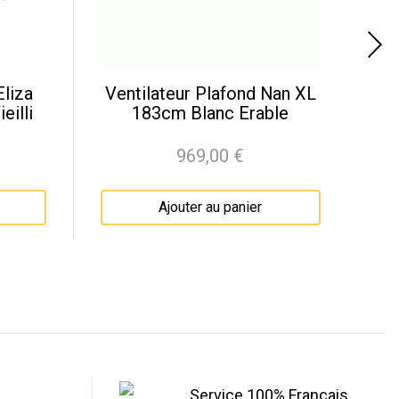
Eliza
Ventilateur Plafond Nan XL
Ve
eilli
183cm Blanc Erable
969,00 €
Prix
Ajouter au panier
Service 100% Français