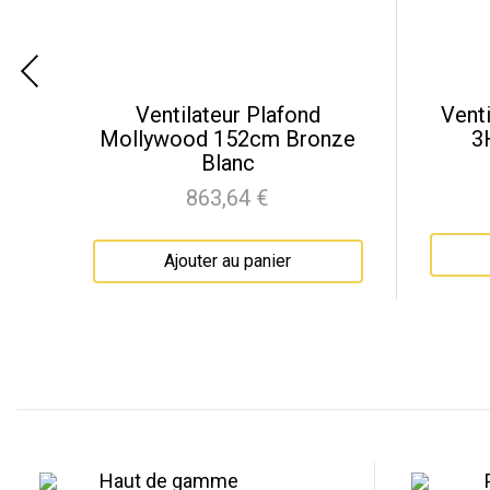
e-
Ventilateur Plafond
Venti
li
Mollywood 152cm Bronze
3
Blanc
863,64 €
Prix
Ajouter au panier
Haut de gamme