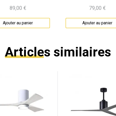
89,00 €
79,00 €
Prix
Prix
Ajouter au panier
Ajouter au panier
Articles similaires