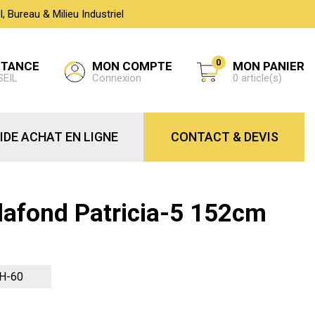
 Bureau & Milieu Industriel
0
MON COMPTE
STANCE
MON PANIER
Connexion
SEIL
0 article(s)
IDE ACHAT EN LIGNE
CONTACT & DEVIS
Plafond Patricia-5 152cm
H-60