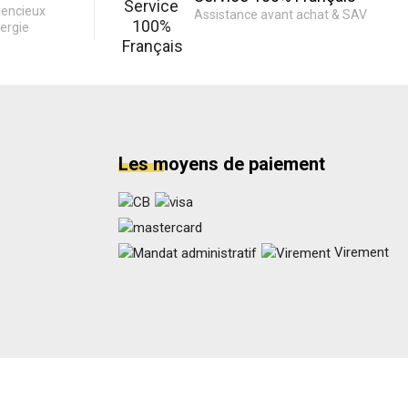
lencieux
Assistance avant achat & SAV
ergie
Les moyens de paiement
Virement