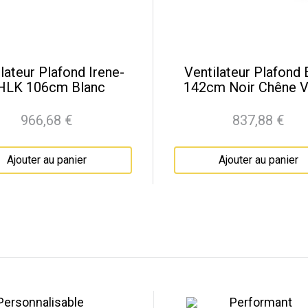
lateur Plafond Irene-
Ventilateur Plafond 
HLK 106cm Blanc
142cm Noir Chêne Vi
966,68 €
837,88 €
Prix
Prix
Ajouter au panier
Ajouter au panier
Personnalisable
Performant