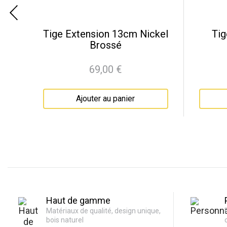
kel
Tige Extension 13cm Nickel
Tig
Brossé
69,00 €
Prix
Ajouter au panier
Haut de gamme
Matériaux de qualité, design unique,
bois naturel