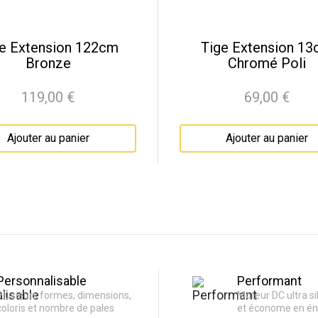
e Extension 122cm
Tige Extension 1
Bronze
Chromé Poli
119,00 €
69,00 €
Prix
Prix
Ajouter au panier
Ajouter au panier
Personnalisable
Performant
Plusieurs formes, dimensions,
Moteur DC ultra si
coloris et nombre de pales
et économe en én