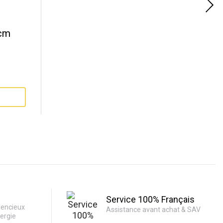
3cm
Service 100% Français
lencieux
Assistance avant achat & SAV
ergie