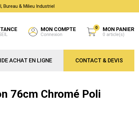
 Bureau & Milieu Industriel
0
MON COMPTE
STANCE
MON PANIER
Connexion
SEIL
0 article(s)
IDE ACHAT EN LIGNE
CONTACT & DEVIS
on 76cm Chromé Poli