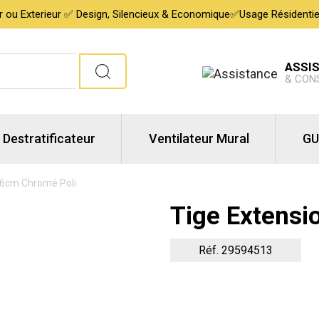
ur ou Exterieur ✅ Design, Silencieux & Economique✅Usage Résidentiel,
ASSI
& CON
Destratificateur
Ventilateur Mural
GU
76cm Chromé Poli
Tige Extensi
Réf. 29594513