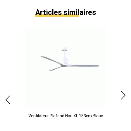
Articles similaires
cm
Ventilateur Plafond Nan XL 183cm Blanc
Ve