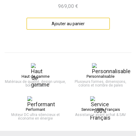
969,00 €
Prix
Ajouter au panier
Haut de gamme
Personnalisable
Matériaux de qualité, design unique,
Plusieurs formes, dimensions,
bois naturel
coloris et nombre de pales
Performant
Service 100% Français
Moteur DC ultra silencieux et
Assistance avant achat & SAV
économe en énergie