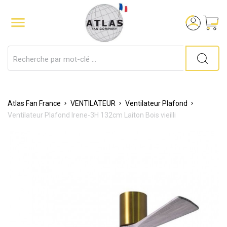

Atlas Fan France
VENTILATEUR
Ventilateur Plafond
Ventilateur Plafond Irene-3H 132cm Laiton Bois vieilli