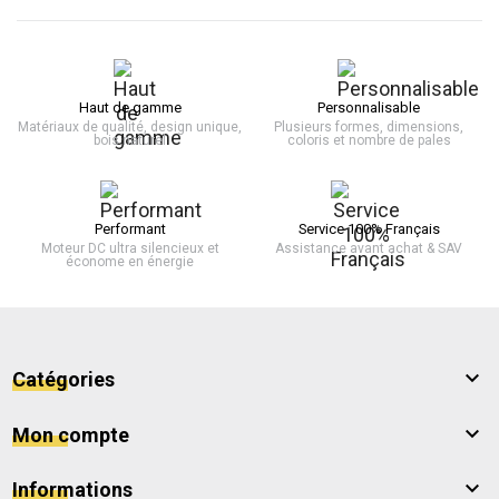
Haut de gamme
Personnalisable
Matériaux de qualité, design unique,
Plusieurs formes, dimensions,
bois naturel
coloris et nombre de pales
Performant
Service 100% Français
Moteur DC ultra silencieux et
Assistance avant achat & SAV
économe en énergie

Catégories

Mon compte

Informations