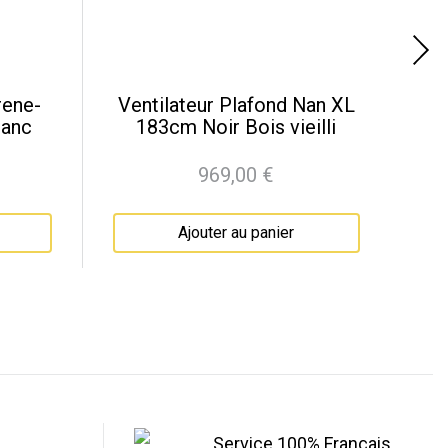
rene-
Ventilateur Plafond Nan XL
Ve
lanc
183cm Noir Bois vieilli
969,00 €
Prix
Ajouter au panier
Service 100% Français