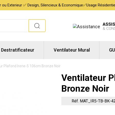
ur ou Exterieur ✅ Design, Silencieux & Economique✅Usage Résidentiel,
ASSI
& CON
Destratificateur
Ventilateur Mural
GU
ur Plafond Irene-5 106cm Bronze Noir
Ventilateur 
Bronze Noir
Réf. MAT_IR5-TB-BK-4