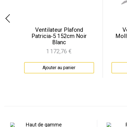
e-
Ventilateur Plafond
V
er
Patricia-5 152cm Noir
Mol
Blanc
1 172,76 €
Prix
Ajouter au panier
Haut de gamme