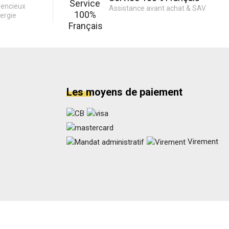
lencieux
Assistance avant achat & SAV
ergie
Les moyens de paiement
Virement