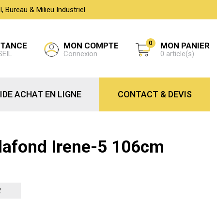
 Bureau & Milieu Industriel
0
MON COMPTE
STANCE
MON PANIER
Connexion
SEIL
0 article(s)
IDE ACHAT EN LIGNE
CONTACT & DEVIS
Plafond Irene-5 106cm
2