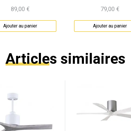
89,00 €
79,00 €
Prix
Prix
Ajouter au panier
Ajouter au panier
Articles similaires