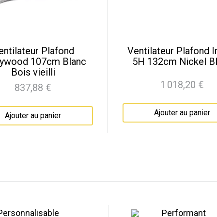
entilateur Plafond
Ventilateur Plafond I
lywood 107cm Blanc
5H 132cm Nickel B
Bois vieilli
1 018,20 €
837,88 €
Prix
Prix
Ajouter au panier
Ajouter au panier
Personnalisable
Performant