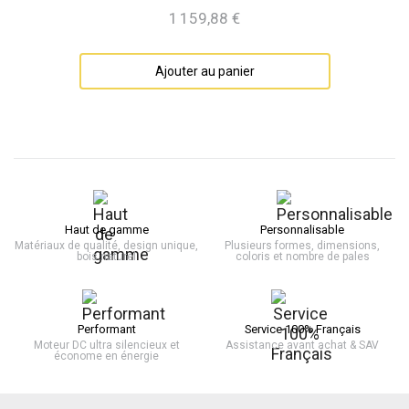
1 159,88 €
Prix
Ajouter au panier
Haut de gamme
Personnalisable
Matériaux de qualité, design unique,
Plusieurs formes, dimensions,
bois naturel
coloris et nombre de pales
Performant
Service 100% Français
Moteur DC ultra silencieux et
Assistance avant achat & SAV
économe en énergie