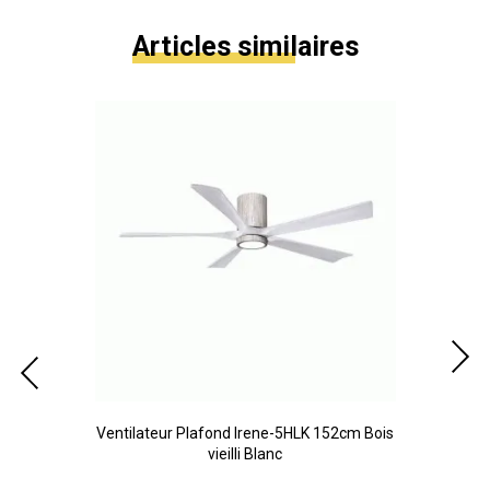
Articles similaires
m
Ventilateur Plafond Irene-5HLK 152cm Bois
Ven
vieilli Blanc