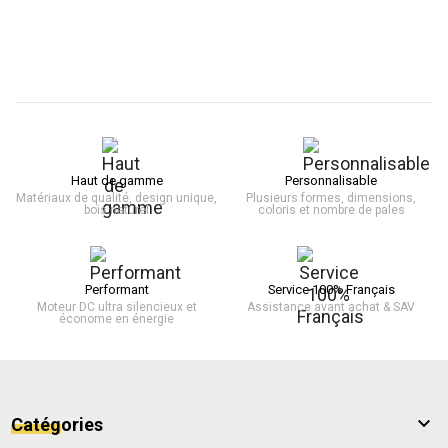
Haut de gamme
Personnalisable
Matériaux de qualité, design unique,
Plusieurs formes, dimensions,
bois naturel
coloris et nombre de pales
Performant
Service 100% Français
Moteur DC ultra silencieux et
Assistance avant achat & SAV
économe en énergie

Catégories