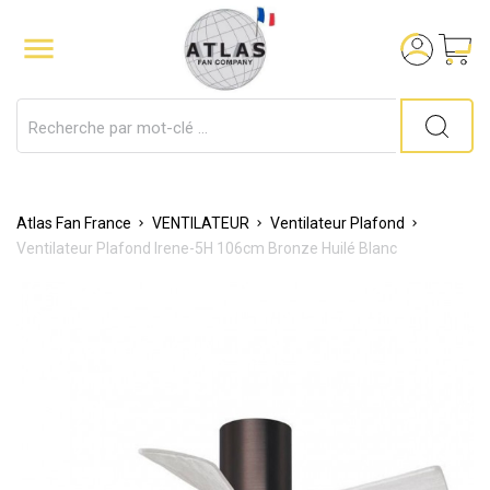

Atlas Fan France
VENTILATEUR
Ventilateur Plafond
Ventilateur Plafond Irene-5H 106cm Bronze Huilé Blanc