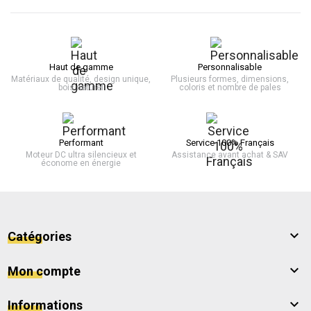
Haut de gamme
Personnalisable
Matériaux de qualité, design unique,
Plusieurs formes, dimensions,
bois naturel
coloris et nombre de pales
Performant
Service 100% Français
Moteur DC ultra silencieux et
Assistance avant achat & SAV
économe en énergie

Catégories

Mon compte

Informations