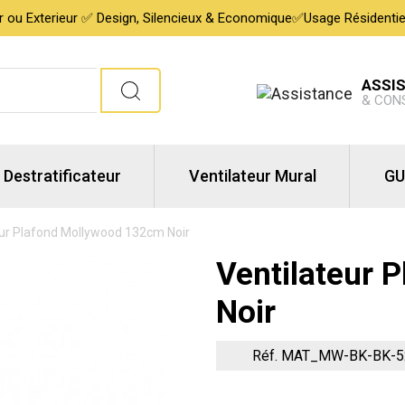
ur ou Exterieur ✅ Design, Silencieux & Economique✅Usage Résidentiel,
ASSI
& CON
Destratificateur
Ventilateur Mural
GU
eur Plafond Mollywood 132cm Noir
Ventilateur 
Noir
Réf. MAT_MW-BK-BK-5