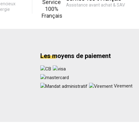
lencieux
Assistance avant achat & SAV
ergie
Les moyens de paiement
Virement