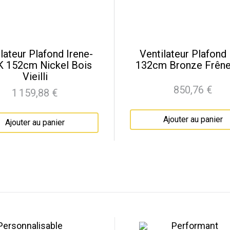
lateur Plafond Irene-
Ventilateur Plafond
 152cm Nickel Bois
132cm Bronze Frêne
Vieilli
850,76 €
1 159,88 €
Prix
Prix
Ajouter au panier
Ajouter au panier
Personnalisable
Performant