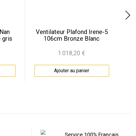
 Nan
Ventilateur Plafond Irene-5
 gris
106cm Bronze Blanc
1 018,20 €
Prix
Ajouter au panier
Service 100% Français