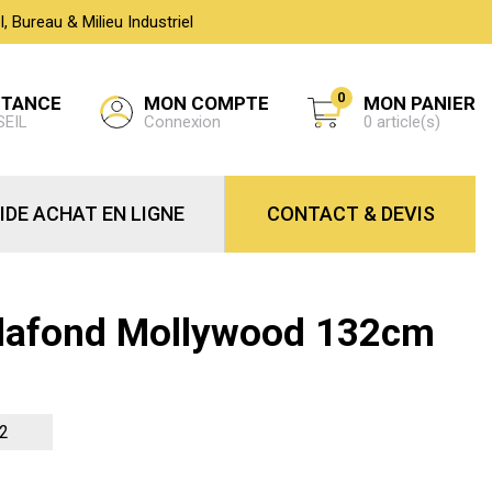
 Bureau & Milieu Industriel
0
MON COMPTE
STANCE
MON PANIER
Connexion
SEIL
0 article(s)
IDE ACHAT EN LIGNE
CONTACT & DEVIS
Plafond Mollywood 132cm
2