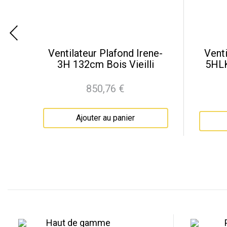
e-
Ventilateur Plafond Irene-
Venti
3H 132cm Bois Vieilli
5HLK
850,76 €
Prix
Ajouter au panier
Haut de gamme