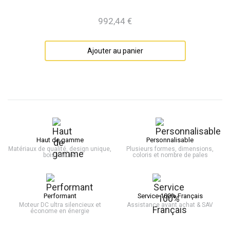
992,44 €
Prix
Ajouter au panier
Haut de gamme
Personnalisable
Matériaux de qualité, design unique,
Plusieurs formes, dimensions,
bois naturel
coloris et nombre de pales
Performant
Service 100% Français
Moteur DC ultra silencieux et
Assistance avant achat & SAV
économe en énergie