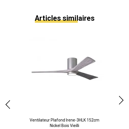
Articles similaires
cm
Ventilateur Plafond Irene-3HLK 152cm
V
Nickel Bois Vieilli