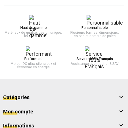
Haut de gamme
Personnalisable
Matériaux de qualité, design unique,
Plusieurs formes, dimensions,
bois naturel
coloris et nombre de pales
Performant
Service 100% Français
Moteur DC ultra silencieux et
Assistance avant achat & SAV
économe en énergie

Catégories

Mon compte

Informations