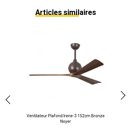
Articles similaires
Noir
Ventilateur Plafond Irene-3 152cm Bronze
Vent
Noyer