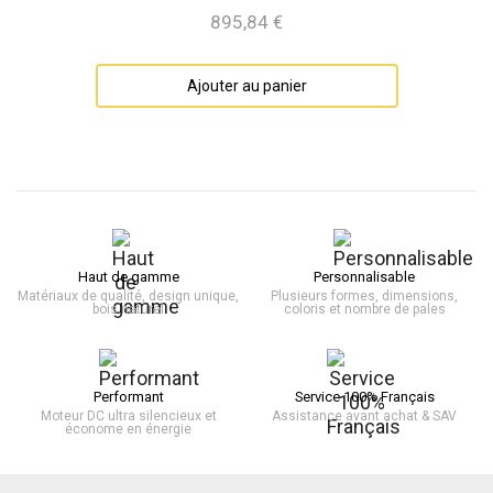
895,84 €
Prix
Ajouter au panier
Haut de gamme
Personnalisable
Matériaux de qualité, design unique,
Plusieurs formes, dimensions,
bois naturel
coloris et nombre de pales
Performant
Service 100% Français
Moteur DC ultra silencieux et
Assistance avant achat & SAV
économe en énergie