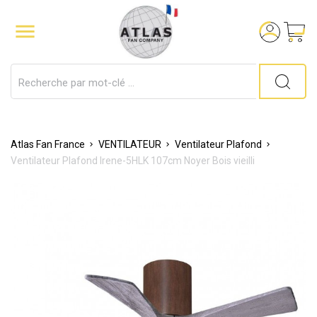

Atlas Fan France
VENTILATEUR
Ventilateur Plafond
Ventilateur Plafond Irene-5HLK 107cm Noyer Bois vieilli