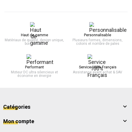
Haut de gamme
Personnalisable
Matériaux de qualité, design unique,
Plusieurs formes, dimensions,
bois naturel
coloris et nombre de pales
Performant
Service 100% Français
Moteur DC ultra silencieux et
Assistance avant achat & SAV
économe en énergie

Catégories

Mon compte