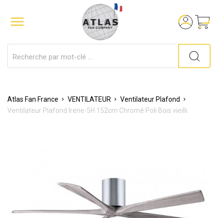

Atlas Fan France
VENTILATEUR
Ventilateur Plafond
Ventilateur Plafond Irene-5H 152cm Chromé Poli Bois vieilli