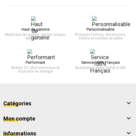
Haut de gamme
Personnalisable
Matériaux de qualité, design unique,
Plusieurs formes, dimensions,
bois naturel
coloris et nombre de pales
Performant
Service 100% Français
Moteur DC ultra silencieux et
Assistance avant achat & SAV
économe en énergie

Catégories

Mon compte

Informations