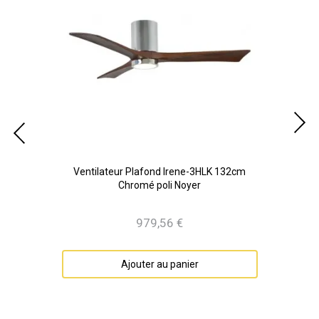
ois
Ventilateur Plafond Irene-3HLK 132cm
Ven
Chromé poli Noyer
979,56 €
Prix
Ajouter au panier