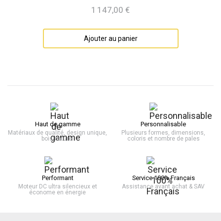
1 147,00 €
Prix
Ajouter au panier
Haut de gamme
Personnalisable
Matériaux de qualité, design unique,
Plusieurs formes, dimensions,
bois naturel
coloris et nombre de pales
Performant
Service 100% Français
Moteur DC ultra silencieux et
Assistance avant achat & SAV
économe en énergie