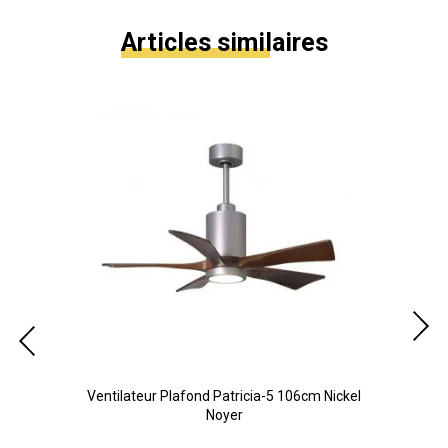
Articles similaires
ir
Ventilateur Plafond Patricia-5 106cm Nickel
V
Noyer