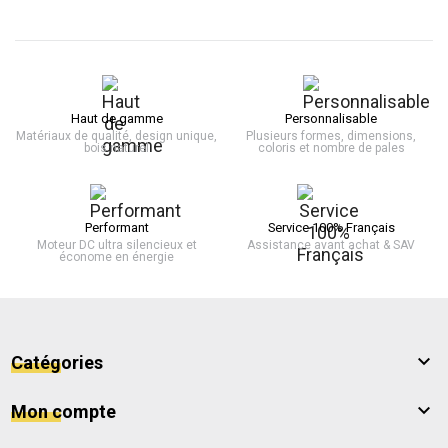
Haut de gamme
Personnalisable
Matériaux de qualité, design unique,
Plusieurs formes, dimensions,
bois naturel
coloris et nombre de pales
Performant
Service 100% Français
Moteur DC ultra silencieux et
Assistance avant achat & SAV
économe en énergie

Catégories

Mon compte