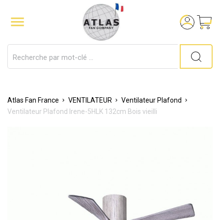

Atlas Fan France
VENTILATEUR
Ventilateur Plafond
Ventilateur Plafond Irene-5HLK 132cm Bois vieilli