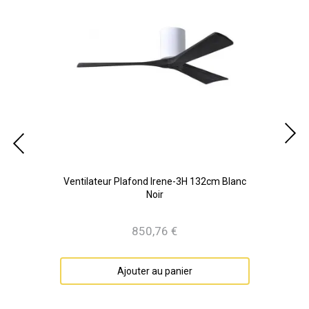
Noir
Ventilateur Plafond Irene-3H 132cm Blanc
V
Noir
850,76 €
Prix
Ajouter au panier