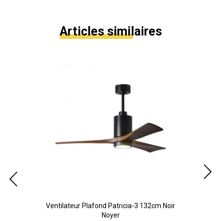
Articles similaires
ickel
Ventilateur Plafond Patricia-3 132cm Noir
V
Noyer