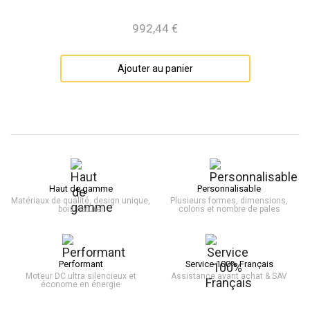
992,44 €
Prix
Ajouter au panier
Haut de gamme
Personnalisable
Matériaux de qualité, design unique,
Plusieurs formes, dimensions,
bois naturel
coloris et nombre de pales
Performant
Service 100% Français
Moteur DC ultra silencieux et
Assistance avant achat & SAV
économe en énergie