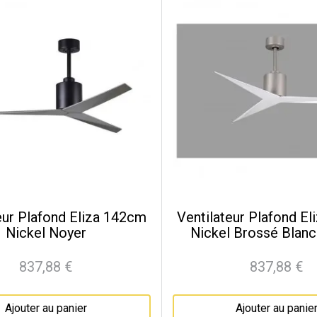
eur Plafond Eliza 142cm
Ventilateur Plafond E
Nickel Noyer
Nickel Brossé Blanc 
837,88 €
837,88 €
Prix
Prix
Ajouter au panier
Ajouter au panie