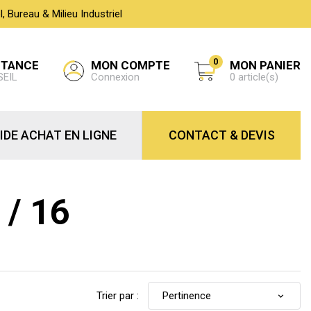
 Bureau & Milieu Industriel
0
MON COMPTE
STANCE
MON PANIER
Connexion
SEIL
0 article(s)
IDE ACHAT EN LIGNE
CONTACT & DEVIS
 / 16
Trier par :
Pertinence
