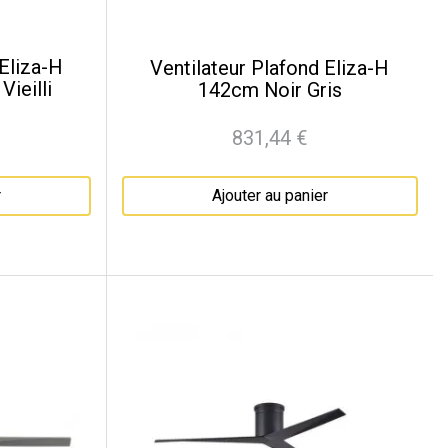
 Eliza-H
Ventilateur Plafond Eliza-H
ieilli
142cm Noir Gris
831,44 €
Prix
r
Ajouter au panier