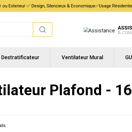
ur ou Exterieur ✅ Design, Silencieux & Economique✅Usage Résidentiel,
ASSI
& CON
Destratificateur
Ventilateur Mural
GU
ilateur Plafond
- 16
its.