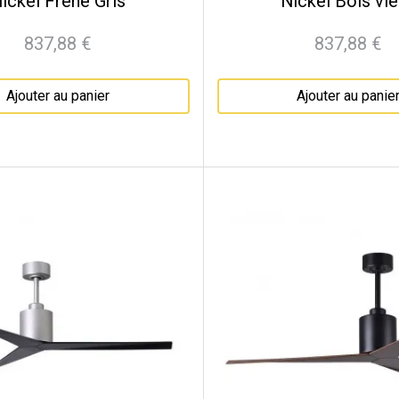
ickel Frêne Gris
Nickel Bois viei
837,88 €
837,88 €
Prix
Prix
Ajouter au panier
Ajouter au panie