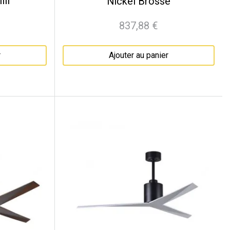
lli
Nickel Brossé
837,88 €
Prix
r
Ajouter au panier