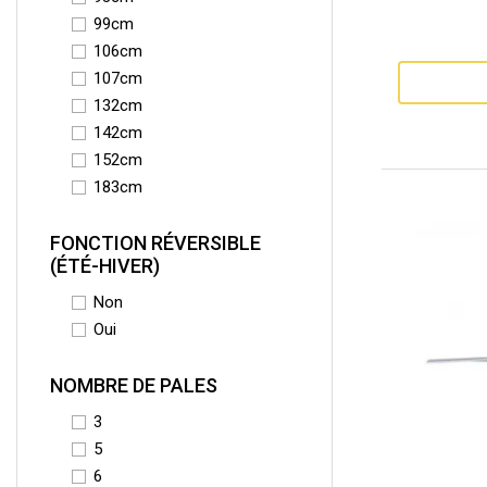
99cm
106cm
107cm
132cm
142cm
152cm
183cm
FONCTION RÉVERSIBLE
(ÉTÉ-HIVER)
Non
Oui
NOMBRE DE PALES
3
5
6