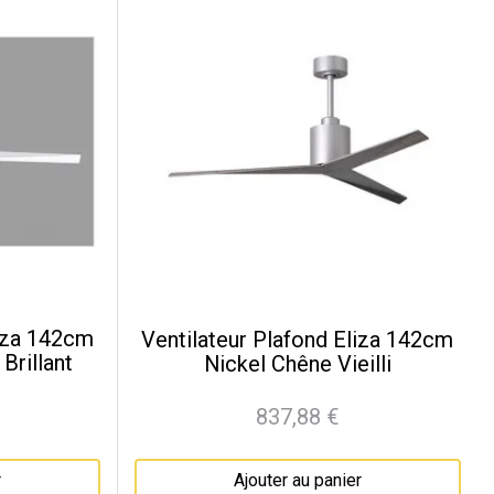
liza 142cm
Ventilateur Plafond Eliza 142cm
Brillant
Nickel Chêne Vieilli
837,88 €
Prix
r
Ajouter au panier