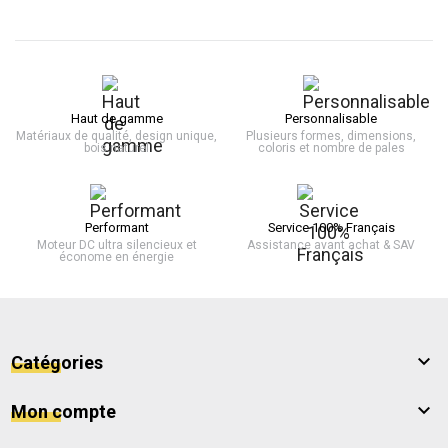
Haut de gamme
Personnalisable
Matériaux de qualité, design unique,
Plusieurs formes, dimensions,
bois naturel
coloris et nombre de pales
Performant
Service 100% Français
Moteur DC ultra silencieux et
Assistance avant achat & SAV
économe en énergie

Catégories

Mon compte