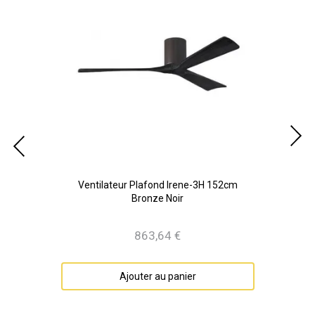
Noir
Ventilateur Plafond Irene-3H 152cm
V
Bronze Noir
863,64 €
Prix
Ajouter au panier