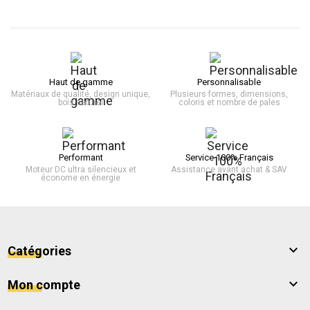
Haut de gamme
Personnalisable
Matériaux de qualité, design unique,
Plusieurs formes, dimensions,
bois naturel
coloris et nombre de pales
Performant
Service 100% Français
Moteur DC ultra silencieux et
Assistance avant achat & SAV
économe en énergie

Catégories

Mon compte